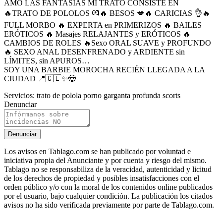
AMO LAS FANTASIAS MI TRATO CONSISTE EN
🔥TRATO DE POLOLOS 💏🔥 BESOS 💋🔥 CARICIAS 👌🔥
FULL MORBO 🔥 EXPERTA en PRIMERIZOS 🔥 BAILES
ERÓTICOS 🔥 Masajes RELAJANTES y ERÓTICOS 🔥
CAMBIOS DE ROLES 🔥Sexo ORAL SUAVE y PROFUNDO
🔥 SEXO ANAL DESENFRENADO y ARDIENTE sin
LÍMITES, sin APUROS…
SOY UNA BARBIE MOROCHA RECIÉN LLEGADA A LA
CIUDAD 📍🇨🇱✨😍
Servicios:
trato de polola porno garganta profunda scorts
Denunciar
Denunciar
Los avisos en Tablago.com se han publicado por voluntad e
iniciativa propia del Anunciante y por cuenta y riesgo del mismo.
Tablago no se responsabiliza de la veracidad, autenticidad y licitud
de los derechos de propiedad y posibles insatisfacciones con el
orden público y/o con la moral de los contenidos online publicados
por el usuario, bajo cualquier condición. La publicación los citados
avisos no ha sido verificada previamente por parte de Tablago.com.