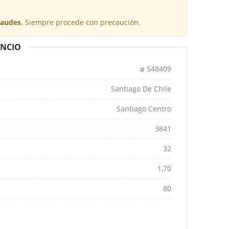
raudes
. Siempre procede con precaución.
UNCIO
548409
Santiago De Chile
Santiago Centro
3841
32
1,70
80