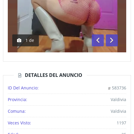
1
de
Anterior
Siguiente
DETALLES DEL ANUNCIO
ID Del Anuncio:
583736
Provincia:
Valdivia
Comuna:
Valdivia
Veces Visto:
1197