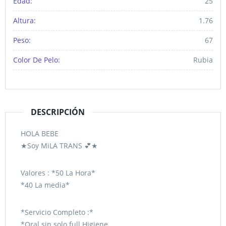
Edad:
25
Altura:
1.76
Peso:
67
Color De Pelo:
Rubia
DESCRIPCIÓN
HOLA BEBE
★Soy MiLA TRANS 💕★
Valores : *50 La Hora*
*40 La media*
*Servicio Completo :*
*Oral sin solo full Higiene