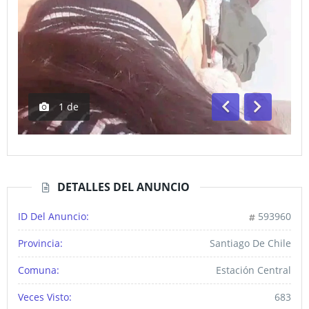
1
de
Anterior
Siguiente
DETALLES DEL ANUNCIO
ID Del Anuncio:
593960
Provincia:
Santiago De Chile
Comuna:
Estación Central
Veces Visto:
683