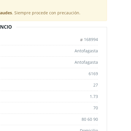
raudes
. Siempre procede con precaución.
UNCIO
168994
Antofagasta
Antofagasta
6169
27
1.73
70
80 60 90
Domicilio