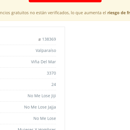
cios gratuitos no están verificados, lo que aumenta el
riesgo de f
138369
Valparaíso
Viña Del Mar
3370
24
No Me Lose Jiji
No Me Lose Jajja
No Me Lose
Mujeres Y Hombres