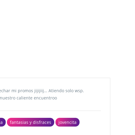
char mi promos jijijiij… Atiendo solo wsp.
 nuestro caliente encuentroo
na
fantasias y disfraces
jovencita