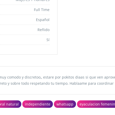
Full Time
Español
Reñido
Sí
muy comodo y discretoo,, estare por pokitos diaas si que ven aprove
screto y sobre todo respetando tu tiempo. Hablaame para coordinar
oral natural
independiente
whatsapp
eyaculacion femeni