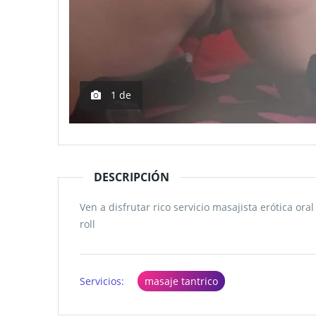
1
de
DESCRIPCIÓN
Ven a disfrutar rico servicio masajista erótica or
roll
Servicios:
masaje tantrico