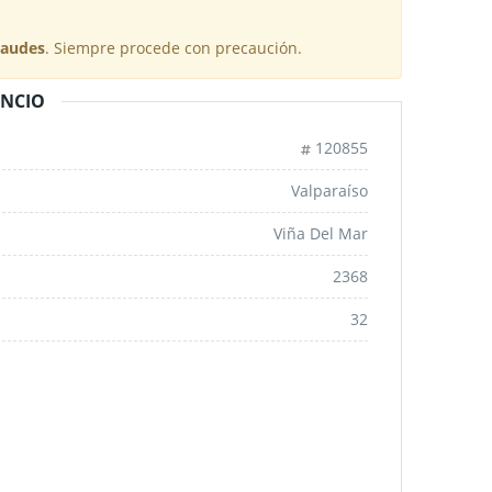
raudes
. Siempre procede con precaución.
UNCIO
120855
Valparaíso
Viña Del Mar
2368
32