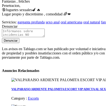
Fantasías , fetiches
Penetracion,
🔞Juguetes sexuales🍆 🔥
Lugar propio y discretisimo , comodidad 🌈💋
Servicios:
garganta profunda
sexo anal
oral americana
oral natural
fan
Denunciar
Denunciar
Los avisos en Tablago.com se han publicado por voluntad e iniciativa 
de propiedad y posibles insatisfacciones con el orden público y/o con 
previamente por parte de Tablago.com.
Anuncios Relacionados
VALPARAISO ARDIENTE PALOMITA ESCORT VIP ADICTA AL SE
Category :
Escorts