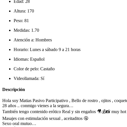
Edad:
28
Altura:
170
Peso:
81
Medidas:
1.70
Atención a:
Hombres
Horario:
Lunes a sábado 9 a 21 horas
Idiomas:
Español
Color de pelo:
Castaño
Videollamada:
Sí
Descripción
Hola soy Matias Pasivo Participativo , Bello de rostro , ojitos , coquet
28 años .. conmigo vienes a la segura…
También tengo contenido erótico Real y sin engaños 🎥💰📸 muy hot 
Masajes con estimulación sexual , aceitaditos 🤤
Sexo oral mutuo…