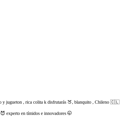
o y jugueton , rica colita k disfrutarás 🍑, blanquito , Chileno 🇨🇱
😈 experto en tímidos e innovadores 🤭