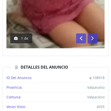
1
de
Anterior
Siguiente
DETALLES DEL ANUNCIO
ID Del Anuncio:
108918
Provincia:
Valparaíso
Comuna:
Valparaíso
Veces Visto:
4935