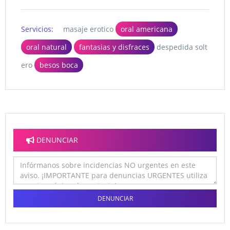
Servicios:
masaje erotico
oral americana
oral natural
fantasias y disfraces
despedida solt
ero
besos boca
DENUNCIAR
DENUNCIAR