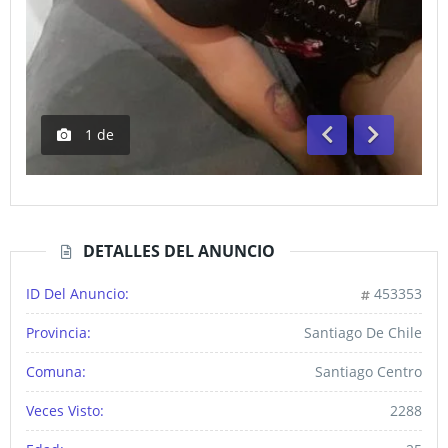
1
de
Anterior
Siguiente
DETALLES DEL ANUNCIO
ID Del Anuncio:
453353
Provincia:
Santiago De Chile
Comuna:
Santiago Centro
Veces Visto:
2288