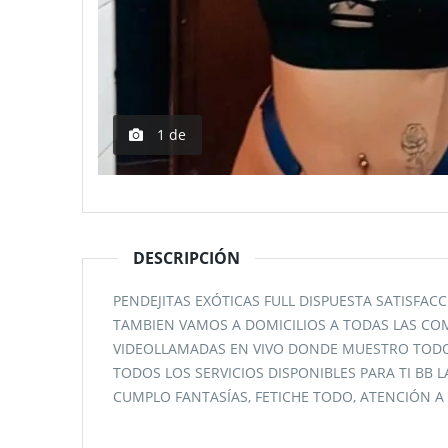
1
de
DESCRIPCIÓN
PENDEJITAS EXÓTICAS FULL DISPUESTA SATISFA
TAMBIEN VAMOS A DOMICILIOS A TODAS LAS CO
VIDEOLLAMADAS EN VIVO DONDE MUESTRO TODO 
TODOS LOS SERVICIOS DISPONIBLES PARA TI BB 
CUMPLO FANTASÍAS, FETICHE TODO, ATENCIÓN A P