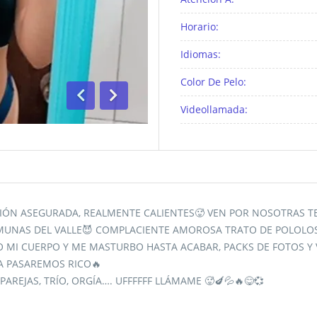
Horario:
Idiomas:
Color De Pelo:
Videollamada:
Anterior
Siguiente
CCIÓN ASEGURADA, REALMENTE CALIENTES🥵 VEN POR NOSOTRAS T
MUNAS DEL VALLE😈 COMPLACIENTE AMOROSA TRATO DE POLOLOS.
MI CUERPO Y ME MASTURBO HASTA ACABAR, PACKS DE FOTOS Y V
LA PASAREMOS RICO🔥
AREJAS, TRÍO, ORGÍA…. UFFFFFF LLÁMAME 🥵🍆💦🔥😋💞