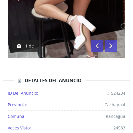
1
de
Anterior
Siguiente
DETALLES DEL ANUNCIO
ID Del Anuncio:
524234
Provincia:
Cachapoal
Comuna:
Rancagua
Veces Visto:
24583