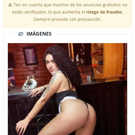
🔺 Ten en cuenta que muchos de los anuncios gratuitos no
están verificados, lo que aumenta el
riesgo de fraudes
.
Siempre procede con precaución.
IMÁGENES