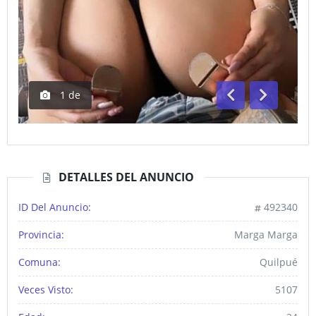
1
de
Anterior
Siguiente
DETALLES DEL ANUNCIO
ID Del Anuncio:
492340
Provincia:
Marga Marga
Comuna:
Quilpué
Veces Visto:
5107