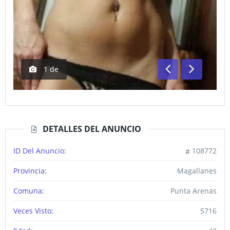
1
de
Anterior
Siguiente
DETALLES DEL ANUNCIO
ID Del Anuncio:
108772
Provincia:
Magallanes
Comuna:
Punta Arenas
Veces Visto:
5716