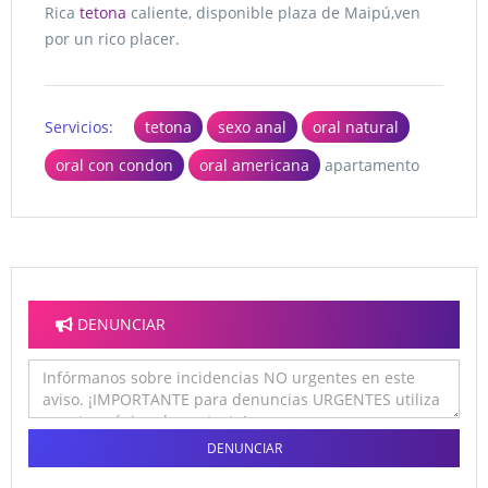
Rica
tetona
caliente, disponible plaza de Maipú,ven
por un rico placer.
Servicios:
tetona
sexo anal
oral natural
oral con condon
oral americana
apartamento
DENUNCIAR
DENUNCIAR