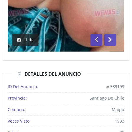
1
de
Anterior
Siguiente
DETALLES DEL ANUNCIO
ID Del Anuncio:
589199
Provincia:
Santiago De Chile
Comuna:
Maipú
Veces Visto:
1933