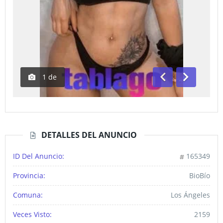
1
de
Anterior
Siguiente
DETALLES DEL ANUNCIO
ID Del Anuncio:
165349
Provincia:
BioBío
Comuna:
Los Ángeles
Veces Visto:
2159