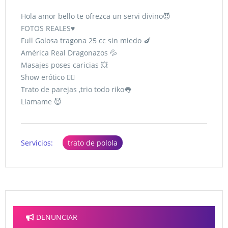
Hola amor bello te ofrezca un servi divino😈
FOTOS REALES♥️
Full Golosa tragona 25 cc sin miedo 🍆
América Real Dragonazos 💦
Masajes poses caricias 💥
Show erótico 👯‍♂️
Trato de parejas ,trio todo riko👅
Llamame 😈
Servicios:
trato de polola
DENUNCIAR