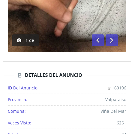
1
de
Anterior
Siguiente
DETALLES DEL ANUNCIO
ID Del Anuncio:
160106
Provincia:
Valparaíso
Comuna:
Viña Del Mar
Veces Visto:
6261