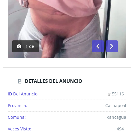
1
de
Anterior
Siguiente
DETALLES DEL ANUNCIO
ID Del Anuncio:
551161
Provincia:
Cachapoal
Comuna:
Rancagua
Veces Visto:
4941