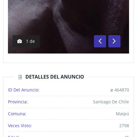
1
de
Anterior
Siguiente
DETALLES DEL ANUNCIO
ID Del Anuncio:
464870
Provincia:
Santiago De Chile
Comuna:
Maipú
Veces Visto:
2798