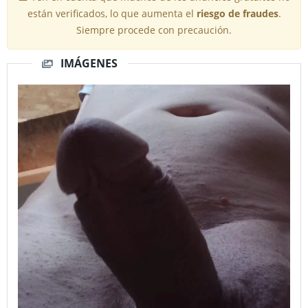
están verificados, lo que aumenta el
riesgo de fraudes
.
Siempre procede con precaución.
IMÁGENES