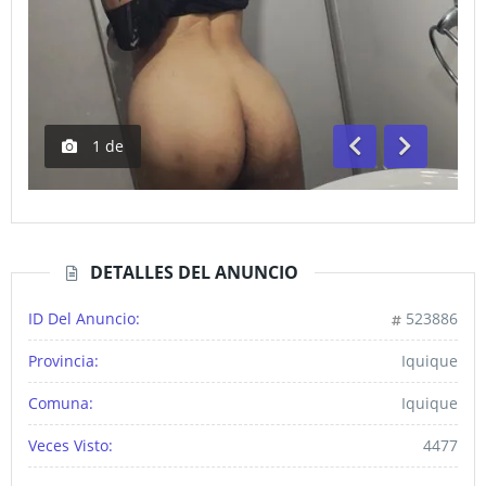
1
de
Anterior
Siguiente
DETALLES DEL ANUNCIO
ID Del Anuncio:
523886
Provincia:
Iquique
Comuna:
Iquique
Veces Visto:
4477