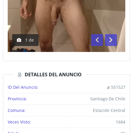
1
de
Anterior
Siguiente
DETALLES DEL ANUNCIO
ID Del Anuncio:
551527
Provincia:
Santiago De Chile
Comuna:
Estación Central
Veces Visto:
1684